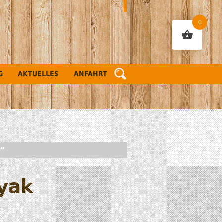
0
G
AKTUELLES
ANFAHRT
n“
yak