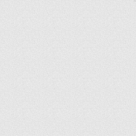
SUP AIR SUP
WILDERNESS SYSTEM
ZUBEHÖR
MODUL KAJAKS
LUFTBOOTE
DOPPELPADDEL
LEICHTE BOOTE FÜR IHR
STECHPADDEL
WOHNMOBIL
WESTEN & SICHERHEI
SONDERANGEBOTE/SALE
TRANSPORT &
LAGERUNG
BOOTSWAGEN
SPRITZDECKEN/
LUKENDECKEL
RAM ZUBEHÖR