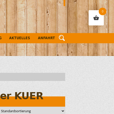
0
G
AKTUELLES
ANFAHRT
ler KUER