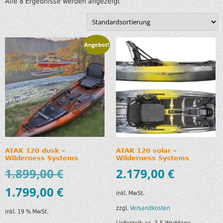
Alle 8 Ergebnisse werden angezeigt
Angebot!
ATAK 120 dusk –
ATAK 120 solar –
Wilderness Systems
Wilderness Systems
1.899,00
€
2.179,00
€
1.799,00
€
inkl. MwSt.
zzgl.
Versandkosten
inkl. 19 % MwSt.
Lieferzeit:
ca. 3-5 Werktage