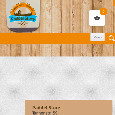
0
Zum
Menü
Inhalt
sprin
Paddel Store
Tannenstr. 59