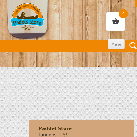
0
Zum
Menü
Inhalt
sprin
Paddel Store
Tannenstr. 59