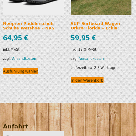
Neopren Paddlerschuh
SUP Surfboard Wagen
Schuhe Wetshoe – NRS
Orkca Florida – Eckla
64,95
€
59,95
€
inkl. MwSt.
inkl. 19 % MwSt.
zzgl.
Versandkosten
zzgl.
Versandkosten
Lieferzeit:
ca. 2-3 Werktage
Ausführung wählen
In den Warenkorb
Anfahrt