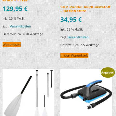
Krate – Eckla
129,95
€
SUP Paddel Alu/Kunststoff
– BasicNature
34,95
€
inkl. 19 % MwSt.
zzgl.
Versandkosten
inkl. 19 % MwSt.
Lieferzeit:
ca. 2-10 Werktage
zzgl.
Versandkosten
Weiterlesen
Lieferzeit:
ca. 2-5 Werktage
In den Warenkorb
Angebot!