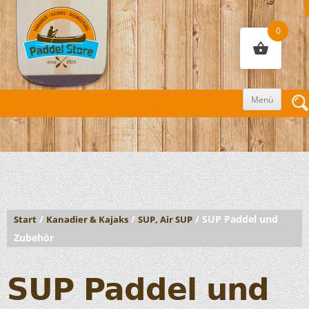
0
Zum
Menü
Inhalt
sprin
/
/
/ SUP Paddel und
Start
Kanadier & Kajaks
SUP, Air SUP
Zubehör
SUP Paddel und